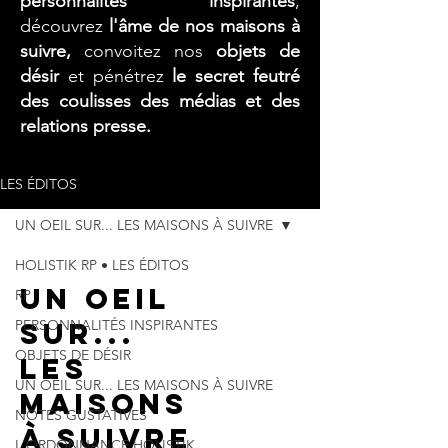
personnalités inspirantes
,
découvrez
l'âme de nos maisons à
suivre,
convoitez nos
objets de
désir
et pénétrez
le secret feutré
des coulisses des médias et des
relations presse.
LES ÉDITOS
UN OEIL SUR... LES MAISONS À SUIVRE
HOLISTIK RP • LES ÉDITOS
UN OEIL
RP
PERSONNALITÉS INSPIRANTES
SUR...
OBJETS DE DÉSIR
LES
UN OEIL SUR... LES MAISONS À SUIVRE
MAISONS
NOTES GUSTATIVES
À SUIVRE
L'ORDONNANCE HOLISTIK