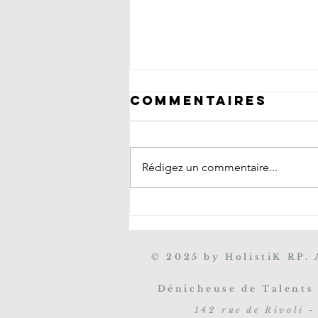
Commentaires
Rédigez un commentaire...
© 2025 by HolistiK RP.
Notre expertis
RP Beauté & Co
Dénicheuse de Talents
142 rue de Rivoli 