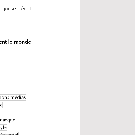
qui se décrit.
tent le monde 
tions médias
ce
 marque
tyle
érientiel