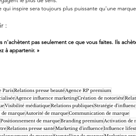
égagent le plus de sens.
qui inspire sera toujours plus puissante qu'une marque 
r : 
n'achètent pas seulement ce que vous faites. Ils achè
ez à appartenir. »
e Paris
Relations presse beauté
Agence RP premium
ialisée
Agence influence marketing
Création de notoriété
Rela
ue
Visibilité médiatique
Relations publiques
Stratégie d'influen
 de marque
Autorité de marque
Communication de marque
Positionnement de marque
Branding premium
Activation de
tre
Relations presse santé
Marketing d'influence
Influence lifes
veloppement de marque
Storytelling de marque
Marketing exp