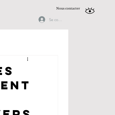
Nous contacter
Se connecter
es
lent
vers