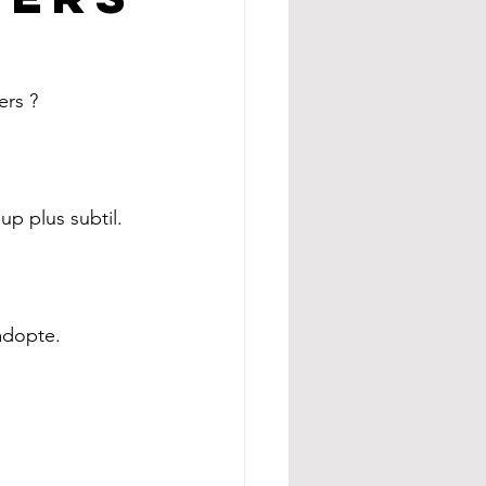
ers ?
p plus subtil.
adopte.