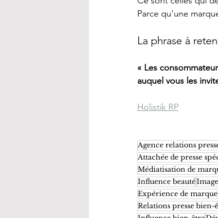
Ce sont celles qui d
Parce qu'une marque 
La phrase à reteni
« Les consommateurs 
auquel vous les invit
Holistik RP
Agence relations press
Attachée de presse spéc
Médiatisation de marq
Influence beauté
Image
Expérience de marque
Relations presse bien-ê
Influence bien-être
Dé