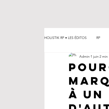
HOLISTIK RP • LES ÉDITOS
RP
Admin
1 juin
2 min 
UN OEIL SUR... LES MAISONS À S
Pour
marq
à un 
d'au