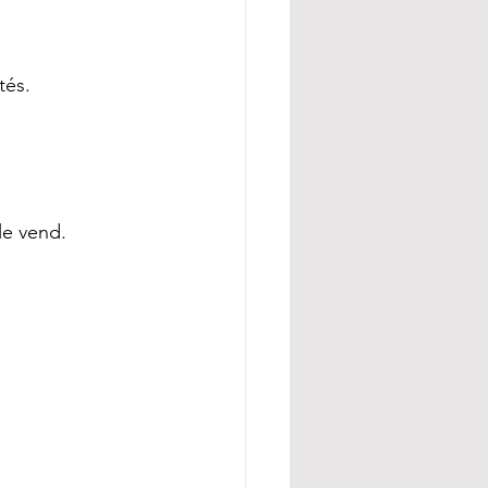
tés.
le vend.